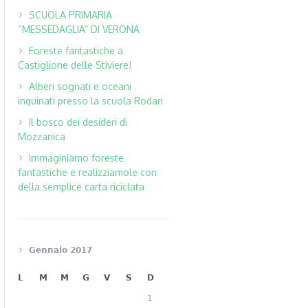
SCUOLA PRIMARIA
“MESSEDAGLIA” DI VERONA
Foreste fantastiche a
Castiglione delle Stiviere!
Alberi sognati e oceani
inquinati presso la scuola Rodari
Il bosco dei desideri di
Mozzanica
Immaginiamo foreste
fantastiche e realizziamole con
della semplice carta riciclata
Gennaio 2017
L
M
M
G
V
S
D
1