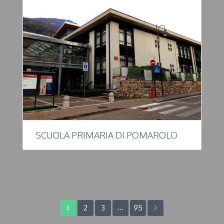
SCUOLA PRIMARIA DI POMAROLO
2
3
95
1
…