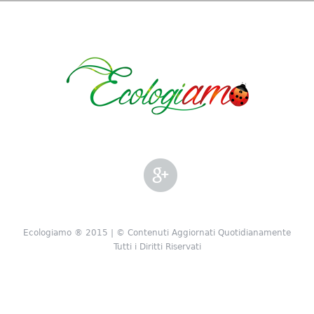
Ecologiamo ® 2015 | © Contenuti Aggiornati Quotidianamente
Tutti i Diritti Riservati