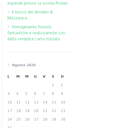
inquinati presso la scuola Rodari
Il bosco dei desideri di
Mozzanica
Immaginiamo foreste
fantastiche e realizziamole con
della semplice carta riciclata
Agosto 2026
L
M
M
G
V
S
D
1
2
3
4
5
6
7
8
9
10
11
12
13
14
15
16
17
18
19
20
21
22
23
24
25
26
27
28
29
30