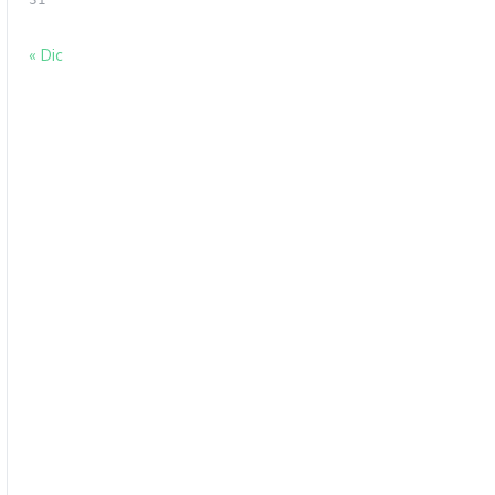
31
« Dic