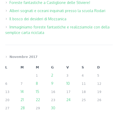
Foreste fantastiche a Castiglione delle Stiviere!
Alberi sognati e oceani inquinati presso la scuola Rodari
Il bosco dei desideri di Mozzanica
Immaginiamo foreste fantastiche e realizziamole con della
semplice carta riciclata
Novembre 2017
L
M
M
G
V
S
D
2
1
3
4
5
8
9
10
6
7
11
12
14
15
13
16
17
18
19
21
22
24
20
23
25
26
28
30
27
29