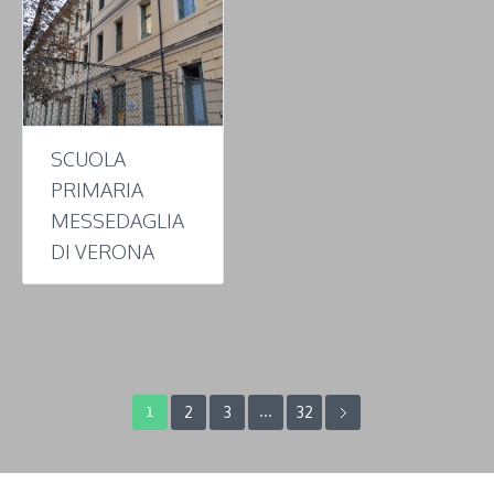
SCUOLA
PRIMARIA
MESSEDAGLIA
DI VERONA
2
3
32
1
…