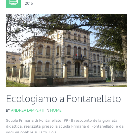
2016
Ecologiamo a Fontanellato
BY
ANDREA LAMPERTI
IN
HOME
Scuola Primaria di Fontanellato (PR) Il resoconto della giornata
didattica, realizzata presso la scuola Primaria di Fontanellato, è da
oggi visionabile sul sito. Lo si...