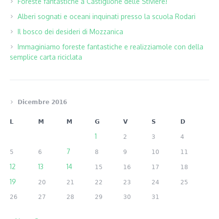
Foreste fantastiche a Castiglione delle Stiviere!
Alberi sognati e oceani inquinati presso la scuola Rodari
Il bosco dei desideri di Mozzanica
Immaginiamo foreste fantastiche e realizziamole con della
semplice carta riciclata
Dicembre 2016
L
M
M
G
V
S
D
1
2
3
4
7
5
6
8
9
10
11
12
13
14
15
16
17
18
19
20
21
22
23
24
25
26
27
28
29
30
31