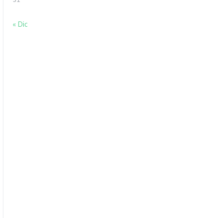
31
« Dic