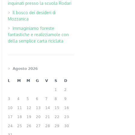
inquinati presso la scuola Rodari
Il bosco dei desideri di
Mozzanica
Immaginiamo foreste
fantastiche e realizziamole con
della semplice carta riciclata
Agosto 2026
L
M
M
G
V
S
D
1
2
3
4
5
6
7
8
9
10
11
12
13
14
15
16
17
18
19
20
21
22
23
24
25
26
27
28
29
30